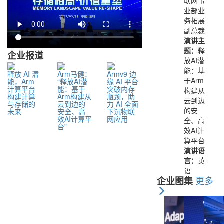
联网事
业部业
务拓展
副总裁
演讲主
题：
释
企业
报道
放AI潜
能：基
释放 AI 潜
Arm马健：
Armv9 边
于Arm
能，Arm
“释放AI潜
缘 AI 平台
计算平台
能：基于
突破内存
构建从
构建计算
Arm构建从
瓶颈，助
云到边
与存储的
云到边的
力 AI 全面
的安
未来
安全、高
下沉物联
效AI计算平
网应用
全、高
台”
效AI计
算平台
演讲语
言：
英
语
更多
企业
图集